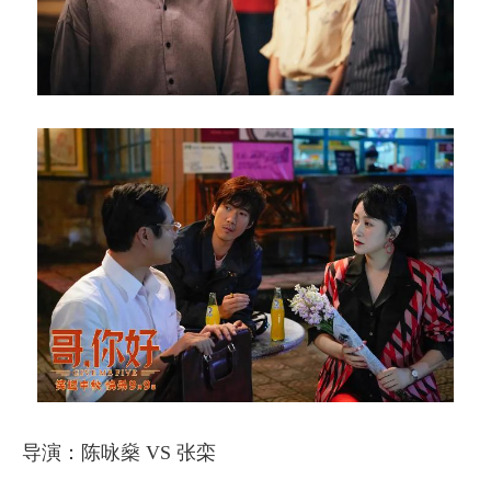
导演：陈咏燊 VS 张栾