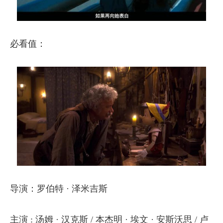
必看值：
导演：罗伯特 · 泽米吉斯
主演 : 汤姆 · 汉克斯 / 本杰明 · 埃文 · 安斯沃思 / 卢