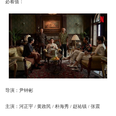
必看值：
导演：尹钟彬
主演：河正宇 / 黄政民 / 朴海秀 / 赵祐镇 / 张震