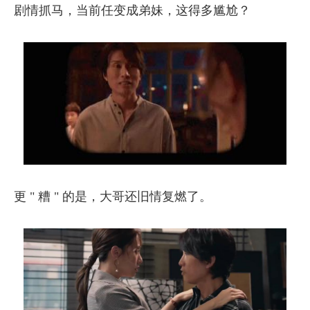
剧情抓马，当前任变成弟妹，这得多尴尬？
更 " 糟 " 的是，大哥还旧情复燃了。