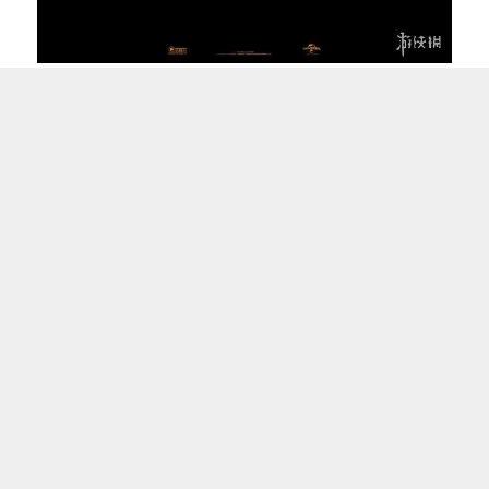
,
相关标签：
上一篇：
​郭麒麟电视剧《赘婿2》：续写爆笑喜剧传奇
下一篇：
​名侦探柯南工藤新一出现的集数（超级详细）
​郭麒麟电视剧《赘婿2》：续写爆笑喜剧传
奇
2023-09-04 12:53:01