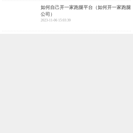
​如何自己开一家跑腿平台（如何开一家跑腿
公司）
2023-11-06 15:03:39
​男士问你在干嘛怎么回答高情商（男生问你
在干嘛怎么幽默回答）
2023-11-06 15:01:25
​海钓梭鱼用什么饵最好呢（钓梭鱼用什么饵
最好）
2023-11-06 14:59:10
​古代豫州是现在的哪里（豫州是现在的什么
地方）
2023-11-06 14:56:55
​百合花开完凋谢了怎么处理呢（百合花一般